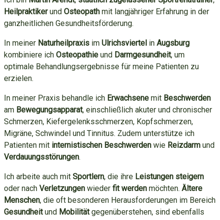
Heilpraktiker
und
Osteopath
mit langjähriger Erfahrung in der
ganzheitlichen Gesundheitsförderung.
In meiner
Naturheilpraxis
im
Ulrichsviertel
in
Augsburg
kombiniere ich
Osteopathie
und
Darmgesundheit
, um
optimale Behandlungsergebnisse für meine Patienten zu
erzielen.
In meiner Praxis behandle ich
Erwachsene
mit
Beschwerden
am
Bewegungsapparat
, einschließlich akuter und chronischer
Schmerzen, Kiefergelenksschmerzen, Kopfschmerzen,
Migräne, Schwindel und Tinnitus. Zudem unterstütze ich
Patienten mit
internistischen Beschwerden
wie
Reizdarm
und
Verdauungsstörungen
.
Ich arbeite auch mit
Sportlern
, die ihre
Leistungen
steigern
oder nach
Verletzungen
wieder
fit werden
möchten.
Ältere
Menschen
, die oft besonderen Herausforderungen im Bereich
Gesundheit
und
Mobilität
gegenüberstehen, sind ebenfalls