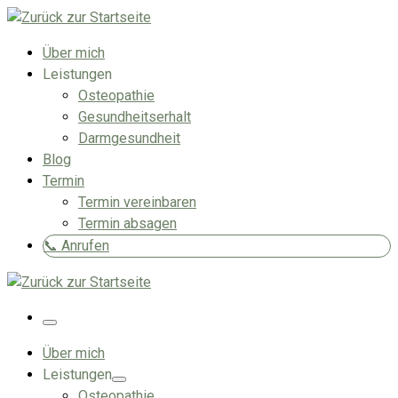
Zum
Inhalt
Über mich
springen
Leistungen
Osteopathie
Gesundheitserhalt
Darmgesundheit
Blog
Termin
Termin vereinbaren
Termin absagen
📞 Anrufen
Menü
Über mich
Leistungen
Osteopathie