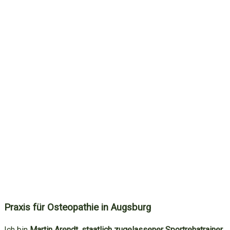
Praxis für Osteopathie in Augsburg
Ich bin
Martin Arendt
,
staatlich zugelassener Sportrehatrainer
,